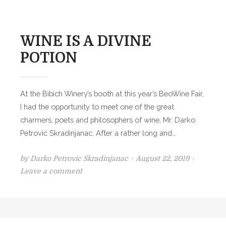
I
o
N
n
O
WINE IS A DIVINE
È
POTION
I
L
N
At the Bibich Winery’s booth at this year’s BeoWine Fair,
E
I had the opportunity to meet one of the great
T
charmers, poets and philosophers of wine, Mr. Darko
T
Petrović Skradinjanac. After a rather long and…
A
R
P
by
Darko Petrovic Skradinjanac
August 22, 2019
E
o
o
Leave a comment
D
n
s
E
W
t
G
I
e
L
N
d
I