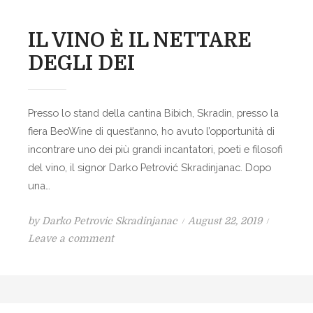
IL VINO È IL NETTARE
DEGLI DEI
Presso lo stand della cantina Bibich, Skradin, presso la
fiera BeoWine di quest’anno, ho avuto l’opportunità di
incontrare uno dei più grandi incantatori, poeti e filosofi
del vino, il signor Darko Petrović Skradinjanac. Dopo
una…
P
by
Darko Petrovic Skradinjanac
August 22, 2019
o
o
Leave a comment
n
s
I
t
L
e
V
d